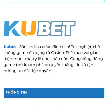
Kubet với sứ mệnh phát triển lâu dài
Thế giới trò chơi hấp dẫn tại Kubet
Nền tảng mang đến một hệ sinh thái trò chơi đa
dạng, đáp ứng mọi sở thích giải trí trực tuyến. Cùng
Kubet
- Sân chơi cá cược đỉnh cao! Trải nghiệm hệ
với nền tảng ổn định, giao diện thân thiện, mọi trò
thống game đa dạng từ Casino, Thể thao với giao
chơi đều được tối ưu hóa cho trải nghiệm mượt mà.
diện mượt mà, tỷ lệ cược hấp dẫn. Cùng cộng đồng
Dưới đây là các loại hình trò chơi nổi bật tại Kubet:
game thủ khám phá bí quyết thắng lớn và tận
Casino trực tuyến đa dạng
hưởng ưu đãi độc quyền.
Các trò chơi casino trực tuyến tại Kubet casino
online bao gồm baccarat, roulette, blackjack, nhiều
loại game bài khác. Mỗi trò chơi đều được phát trực
THÔNG TIN
tiếp với dealer chuyên nghiệp, đảm bảo công bằng,
minh bạch. Người tham gia có thể trải nghiệm