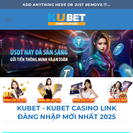
Skip
ADD ANYTHING HERE OR JUST REMOVE IT...
to
content
KUBET - KUBET CASINO LINK
ĐĂNG NHẬP MỚI NHẤT 2025