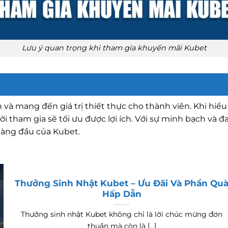
Lưu ý quan trọng khi tham gia khuyến mãi Kubet
 và mang đến giá trị thiết thực cho thành viên. Khi hiể
ười tham gia sẽ tối ưu được lợi ích. Với sự minh bạch và
 hàng đầu của Kubet.
Thưởng Sinh Nhật Kubet – Ưu Đãi Và Phần Qu
Hấp Dẫn
Thưởng sinh nhật Kubet không chỉ là lời chúc mừng đơn
thuần mà còn là [...]