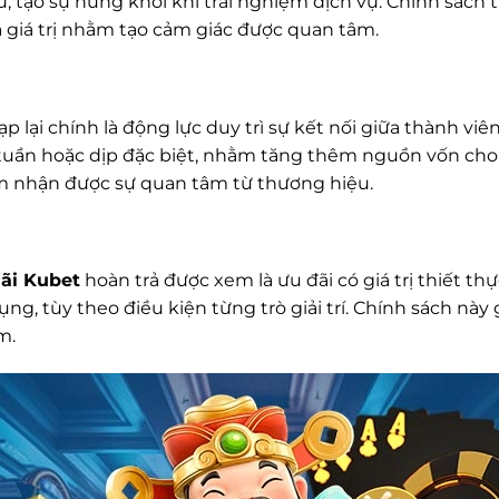
 tạo sự hứng khởi khi trải nghiệm dịch vụ. Chính sác
 giá trị nhằm tạo cảm giác được quan tâm.
p lại chính là động lực duy trì sự kết nối giữa thành vi
uần hoặc dịp đặc biệt, nhằm tăng thêm nguồn vốn cho 
 cảm nhận được sự quan tâm từ thương hiệu.
ãi Kubet
hoàn trả được xem là ưu đãi có giá trị thiết th
ng, tùy theo điều kiện từng trò giải trí. Chính sách này
m.