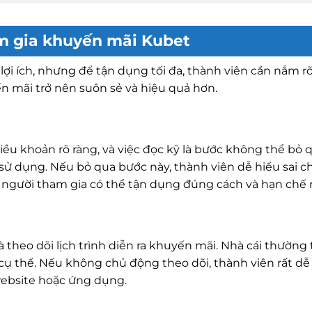
am gia khuyến mãi Kubet
 ích, nhưng để tận dụng tối đa, thành viên cần nắm rõ
n mãi trở nên suôn sẻ và hiệu quả hơn.
iều khoản rõ ràng, và việc đọc kỹ là bước không thể bỏ 
sử dụng. Nếu bỏ qua bước này, thành viên dễ hiểu sai ch
người tham gia có thể tận dụng đúng cách và hạn chế rủ
theo dõi lịch trình diễn ra khuyến mãi. Nhà cái thường 
 cụ thể. Nếu không chủ động theo dõi, thành viên rất dễ b
website hoặc ứng dụng.