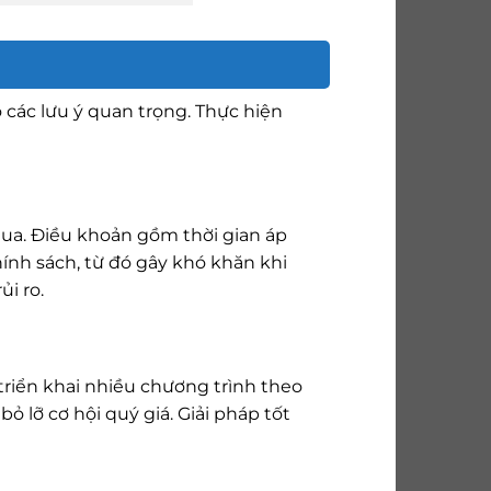
 các lưu ý quan trọng. Thực hiện
qua. Điều khoản gồm thời gian áp
ính sách, từ đó gây khó khăn khi
i ro.
triển khai nhiều chương trình theo
ỏ lỡ cơ hội quý giá. Giải pháp tốt