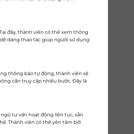
 Tại đây, thành viên có thể xem thông
, dễ dàng thao tác giúp người sử dụng
ng thông báo tự động, thành viên sẽ
hông cần truy cập nhiều bước. Đây là
 ngũ tư vấn hoạt động liên tục, sẵn
hể. Thành viên có thể yên tâm bởi