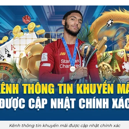
Kênh thông tin khuyến mãi được cập nhật chính xác