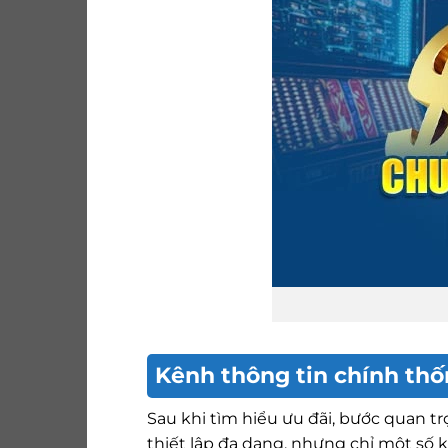
Kênh thông tin chính thố
Sau khi tìm hiểu ưu đãi, bước quan t
thiết lập đa dạng, nhưng chỉ một số