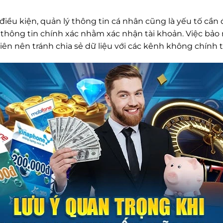
điều kiện, quản lý thông tin cá nhân cũng là yếu tố cần
p thông tin chính xác nhằm xác nhận tài khoản. Việc bảo
iên nên tránh chia sẻ dữ liệu với các kênh không chính 