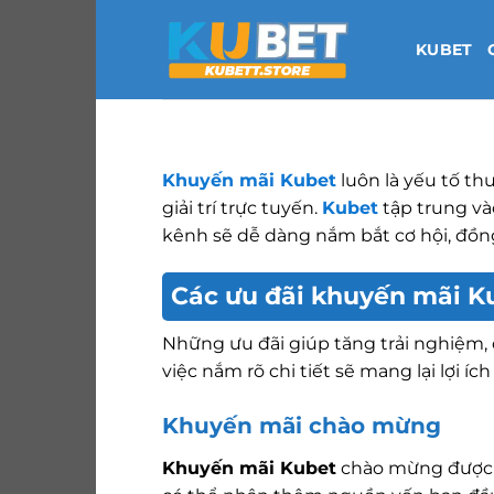
Skip
to
KUBET
content
Khuyến mãi Kubet
luôn là yếu tố th
giải trí trực tuyến.
Kubet
tập trung và
kênh sẽ dễ dàng nắm bắt cơ hội, đồng 
Các ưu đãi khuyến mãi Kub
Những ưu đãi giúp tăng trải nghiệm, 
việc nắm rõ chi tiết sẽ mang lại lợi ích 
Khuyến mãi chào mừng
Khuyến mãi Kubet
chào mừng được th