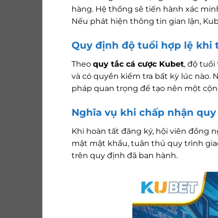
hàng. Hệ thống sẽ tiến hành xác minh
Nếu phát hiện thông tin gian lận, Ku
Quy định độ tuổi hợp lệ khi
Theo
quy tắc cá cược Kubet
, độ tuổ
và có quyền kiểm tra bất kỳ lúc nào. N
pháp quan trọng để tạo nên một cộn
Nghĩa vụ khi chấp nhận quy
Khi hoàn tất đăng ký, hội viên đồng 
mật mật khẩu, tuân thủ quy trình gia
trên quy định đã ban hành.