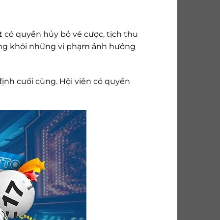
t
có quyền hủy bỏ vé cược, tịch thu
ồng khỏi những vi phạm ảnh hưởng
định cuối cùng. Hội viên có quyền