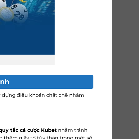
ính
xây dựng điều khoản chặt chẽ nhằm
quy tắc cá cược Kubet
nhằm tránh
ấp thêm giấy tờ tùy thân trong một số