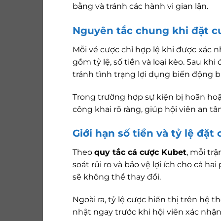
bằng và tránh các hành vi gian lận.
Nguyên tắc chung khi đặt c
Mỗi vé cược chỉ hợp lệ khi được xác n
gồm tỷ lệ, số tiền và loại kèo. Sau k
tránh tình trạng lợi dụng biến động 
Trong trường hợp sự kiện bị hoãn hoặ
công khai rõ ràng, giúp hội viên an tâ
Giới hạn số tiền và tỷ lệ đặt
Theo
quy tắc cá cược Kubet
, mỗi tr
soát rủi ro và bảo vệ lợi ích cho cả h
sẽ không thể thay đổi.
Ngoài ra, tỷ lệ cược hiển thị trên hệ 
nhật ngay trước khi hội viên xác nhậ