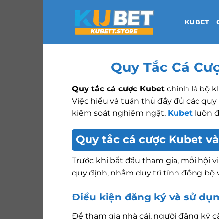
Skip
to
KUBET
content
Quy Tắc Cá Cư
Quy tắc cá cược Kubet
chính là bộ k
Việc hiểu và tuân thủ đầy đủ các quy 
kiểm soát nghiêm ngặt,
Kubet
luôn đ
Quy tắc cá cược Kubet v
Trước khi bắt đầu tham gia, mỗi hội 
quy định, nhằm duy trì tính đồng bộ v
Điều kiện đăng ký và sử dụn
Để tham gia nhà cái, người đăng ký c