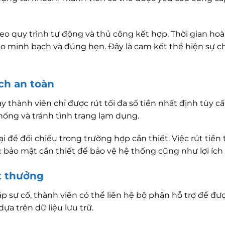
heo quy trình tự động và thủ công kết hợp. Thời gian 
 minh bạch và đúng hẹn. Đây là cam kết thể hiện sự c
ách an toàn
ày thành viên chỉ được rút tối đa số tiền nhất định tùy c
hống và tránh tình trạng lạm dụng.
lại để đối chiếu trong trường hợp cần thiết. Việc rút ti
ước bảo mật cần thiết để bảo vệ hệ thống cũng như lợi ích
út thưởng
 sự cố, thành viên có thể liên hệ bộ phận hỗ trợ để đượ
ựa trên dữ liệu lưu trữ.