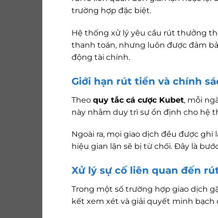
trường hợp đặc biệt.
Hệ thống xử lý yêu cầu rút thưởng t
thanh toán, nhưng luôn được đảm bảo
động tài chính.
Giới hạn rút tiền và chính s
Theo
quy tắc cá cược Kubet
, mỗi ng
này nhằm duy trì sự ổn định cho hệ t
Ngoài ra, mọi giao dịch đều được ghi 
hiệu gian lận sẽ bị từ chối. Đây là b
Xử lý sự cố liên quan đến r
Trong một số trường hợp giao dịch gặp
kết xem xét và giải quyết minh bạch d