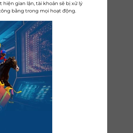
hiện gian lận, tài khoản sẽ bị xử lý
 công bằng trong mọi hoạt động.