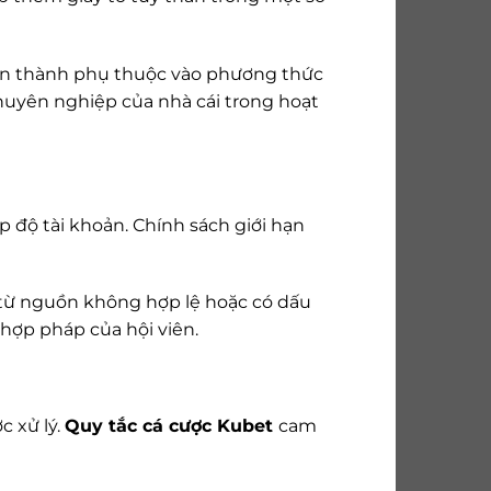
hoàn thành phụ thuộc vào phương thức
huyên nghiệp của nhà cái trong hoạt
ấp độ tài khoản. Chính sách giới hạn
ền từ nguồn không hợp lệ hoặc có dấu
 hợp pháp của hội viên.
c xử lý.
Quy tắc cá cược Kubet
cam