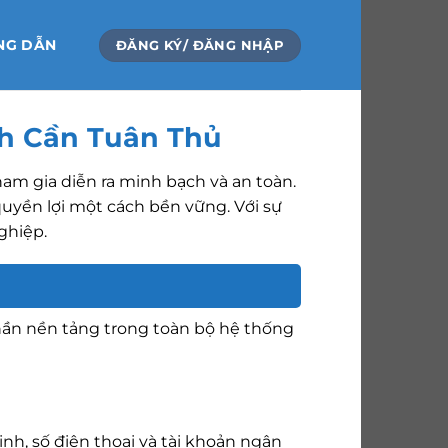
NG DẪN
ĐĂNG KÝ/ ĐĂNG NHẬP
h Cần Tuân Thủ
am gia diễn ra minh bạch và an toàn.
 quyền lợi một cách bền vững. Với sự
ghiệp.
phần nền tảng trong toàn bộ hệ thống
nh, số điện thoại và tài khoản ngân